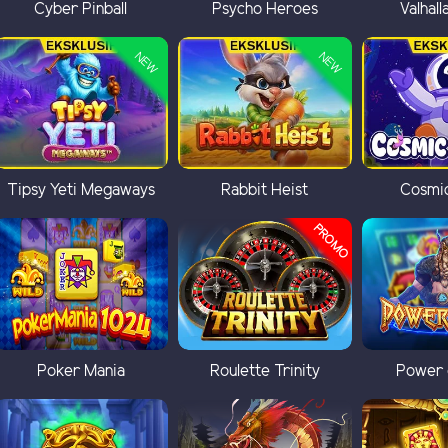
Cyber Pinball
Psycho Heroes
Valhall
NEW
NEW
Tipsy Yeti Megaways
Rabbit Heist
Cosmic
PROMO
Poker Mania
Roulette Trinity
Power 