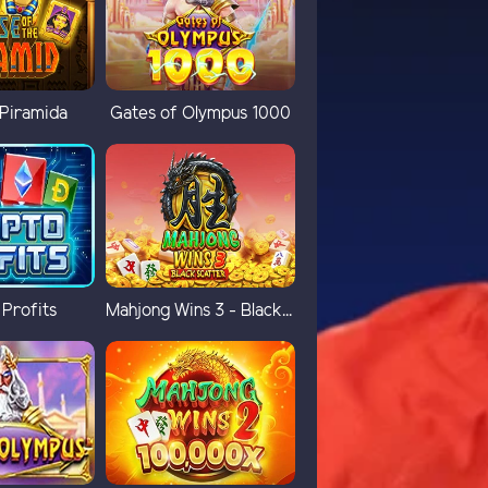
 Piramida
Gates of Olympus 1000
 Profits
Mahjong Wins 3 - Black Scatter