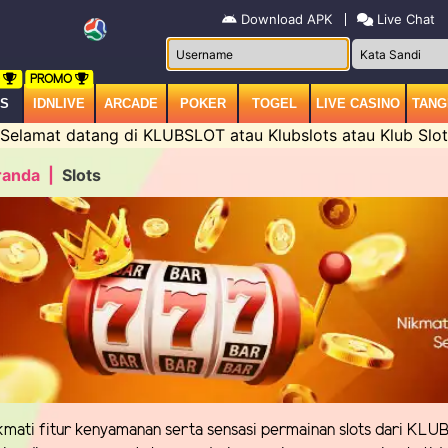
Download APK
Live Chat
O
PROMO
TS
IDNLIVE
ARCADE
POKER
TOGEL
LIVE CASINO
TANG
 Klubslots atau Klub Slot | Situs Judi Online Terlengkap 
randa
Slots
kmati fitur kenyamanan serta sensasi permainan slots dari KLUB