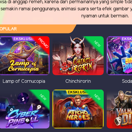
bisa di anggap remeh, karena dari permainannya yang simple t
semakin ramai penggunanya, animasi suara serta efek gambar 
nyaman untuk bermain.
OPULAR
PROMO
NEW
Lamp of Cornucopia
Chinchirorin
Sod
NEW
NEW