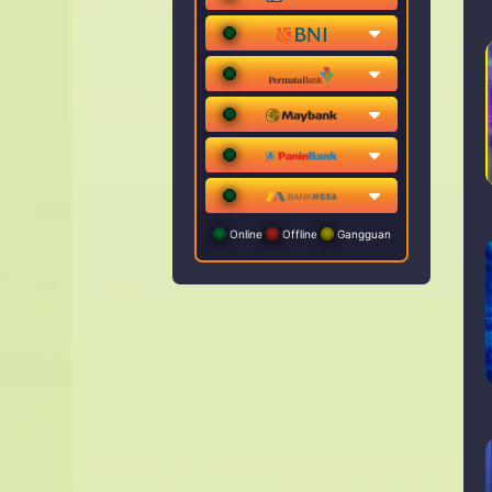
Online
Offline
Gangguan