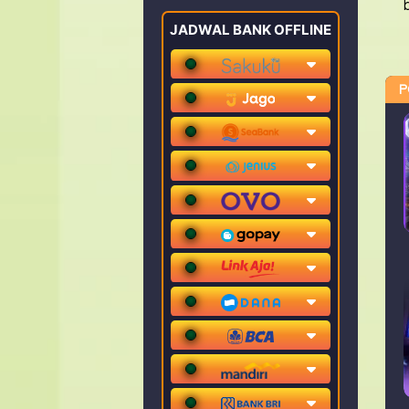
JADWAL BANK OFFLINE
P