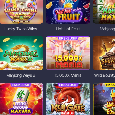
Lucky Twins Wilds
Hot Hot Fruit
Mahjon
Mahjong Ways 2
15.000X Mania
Wild Boun