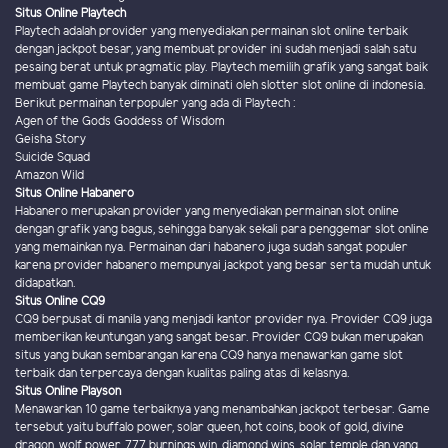
Situs Online Playtech
Playtech adalah provider yang menyediakan permainan slot online terbaik
dengan jackpot besar, yang membuat provider ini sudah menjadi salah satu
pesaing berat untuk pragmatic play. Playtech memilih grafik yang sangat baik
membuat game Playtech banyak diminati oleh slotter slot online di indonesia.
Berikut permainan terpopuler yang ada di Playtech :
Agen of the Gods Goddess of Wisdom
Geisha Story
Suicide Squad
Amazon Wild
Situs Online Habanero
Habanero merupakan provider yang menyediakan permainan slot online
dengan grafik yang bagus, sehingga banyak sekali para penggemar slot online
yang memainkan nya. Permainan dari habanero juga sudah sangat populer
karena provider habanero mempunyai jackpot yang besar serta mudah untuk
didapatkan.
Situs Online CQ9
CQ9 berpusat di manila yang menjadi kantor provider nya. Provider CQ9 juga
memberikan keuntungan yang sangat besar. Provider CQ9 bukan merupakan
situs yang bukan sembarangan karena CQ9 hanya menawarkan game slot
terbaik dan terpercaya dengan kualitas paling atas di kelasnya.
Situs Online Playson
Menawarkan 10 game terbaiknya yang menambahkan jackpot terbesar. Game
tersebut yaitu buffalo power, solar queen, hot coins, book of gold, divine
dragon, wolf power, 777 burnings win, diamond wins, solar temple dan yang