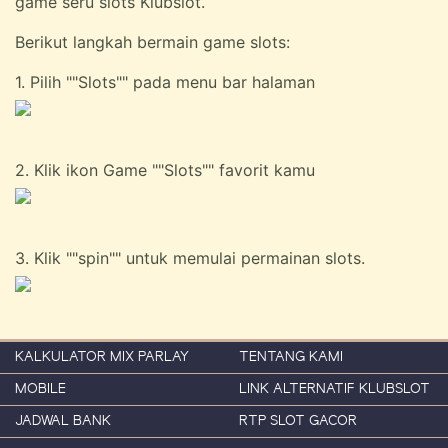
game seru slots Klubslot.
Berikut langkah bermain game slots:
1. Pilih ""Slots"" pada menu bar halaman
2. Klik ikon Game ""Slots"" favorit kamu
3. Klik ""spin"" untuk memulai permainan slots.
KALKULATOR MIX PARLAY
TENTANG KAMI
MOBILE
LINK ALTERNATIF KLUBSLOT
JADWAL BANK
RTP SLOT GACOR