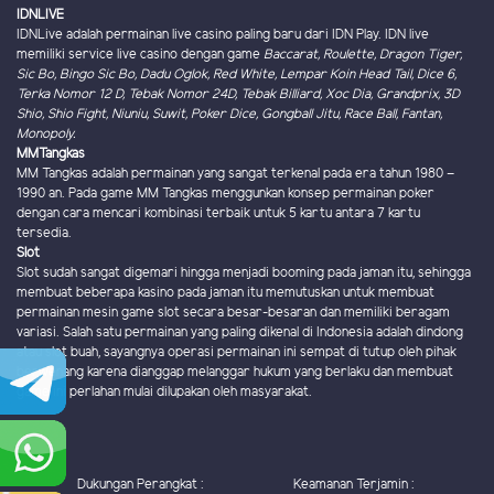
IDNLIVE
IDNLive adalah permainan live casino paling baru dari IDN Play. IDN live
memiliki service live casino dengan game
Baccarat, Roulette, Dragon Tiger,
Sic Bo, Bingo Sic Bo, Dadu Oglok, Red White, Lempar Koin Head Tail, Dice 6,
Terka Nomor 12 D, Tebak Nomor 24D, Tebak Billiard, Xoc Dia, Grandprix, 3D
Shio, Shio Fight, Niuniu, Suwit, Poker Dice, Gongball Jitu, Race Ball, Fantan,
Monopoly.
MMTangkas
MM Tangkas adalah permainan yang sangat terkenal pada era tahun 1980 –
1990 an. Pada game MM Tangkas menggunkan konsep permainan poker
dengan cara mencari kombinasi terbaik untuk 5 kartu antara 7 kartu
tersedia.
Slot
Slot sudah sangat digemari hingga menjadi booming pada jaman itu, sehingga
membuat beberapa kasino pada jaman itu memutuskan untuk membuat
permainan mesin game slot secara besar-besaran dan memiliki beragam
variasi. Salah satu permainan yang paling dikenal di Indonesia adalah dindong
atau slot buah, sayangnya operasi permainan ini sempat di tutup oleh pihak
berwenang karena dianggap melanggar hukum yang berlaku dan membuat
game ini perlahan mulai dilupakan oleh masyarakat.
Dukungan Perangkat :
Keamanan Terjamin :