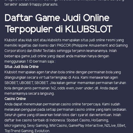
terakhir adalah 9 happy pharaohs.
Daftar Game Judi Online
Terpopuler di KLUBSLOT
Klubslot atau klub slot atau klubslots merupakan situs judi online resmi yang
memiliki legalitas dan lisensi dari PAGCOR (Philippine Amusement and Gaming
Corporation) dan BMM Testlabs sehingga terjamin keamanannya. Inilah
beberapa game judi online yang dapat anda mainkan hanya dengan
menggunakan 1 ID bermain saja :
Situs Judi Bola Online
Klubslot merupakan agen taruhan bola online dengan permainan bola yang
dilangsungkan secara virtual terlengkap di Asia. Kami menawarkan agen
SBOBET, UBOBET, SBOBET. Jika kalian gemar memainkan permainan taruhan
bola dengan jenis permainan 1x2, odds even, over under, dll. Anda dapat
memainkannya secara langsung.
Casino Online
Anda dapat menemukan permainan casino online terpercaya. Kami sudah
melakukan pengujian pada setiap permainan casino online yang kami sediakan.
Seluruh game yang ditawarkan telah lolos dari syarat dan ketentuan. Inilah
daftar live casino terbaik di Indonesia: Sbobet Casino, HoGaming,
Microgaming, Sexy Gaming, WM Casino, GamePlay Interactive, N2Live, EBet,
TopTrend Gaming, Evolution.