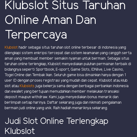
Klubslot Situs Taruhan
Online Aman Dan
Terpercaya
Klubslot
hadir sebagai situs taruhan slot online terbesar di indonesia yang
dilengkapi sistem enkripsi tercepat dan sistem keamanan yang canggih serta
aman yang membuat member semakin nyaman untuk bermain. Sebagai situs
taruhan online terlengkap, Klubslot menyediakan puluhan permainan terbaik di
bidangnya seperti Sportbook, E-sport, Game Slots, IDNlive, Live Casino,
Togel Online dan Tembak Ikan. Seluruh game bisa dimainkan hanya dengan 1
user ID dengan proses registrasi yang mudah dan cepat. Klubslot atau klub
slot atau
Klubslots
juga bekerja sama dengan berbagai perbankan indonesia
dan ewallet yang bertujuan memudahkan member melakukan transaksi
deposit maupun withdraw. Kami juga menyediakan bonus menarik dan
berlimpah setiap harinya. Daftar sekarang juga dan nikmati pengalaman
bermain judi online yang unik. Raih hadiah menariknya sekarang.
Judi Slot Online Terlengkap
Klubslot